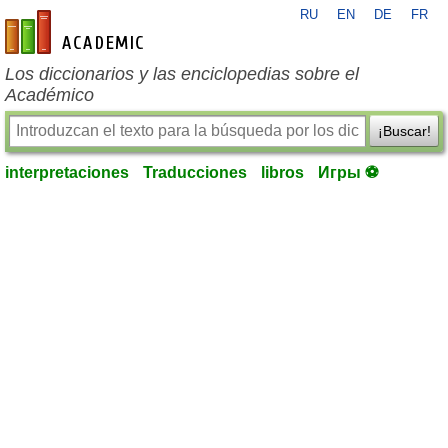
RU
EN
DE
FR
es-academic.com
Los diccionarios y las enciclopedias sobre el
Académico
¡Buscar!
interpretaciones
Traducciones
libros
Игры ⚽