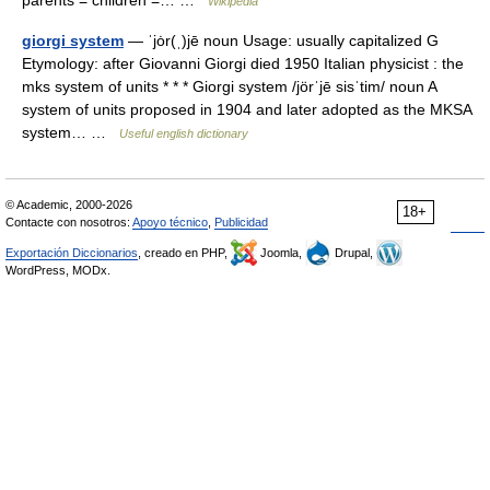
parents = children =… …
Wikipedia
giorgi system
— ˈjȯr(ˌ)jē noun Usage: usually capitalized G
Etymology: after Giovanni Giorgi died 1950 Italian physicist : the
mks system of units * * * Giorgi system /jörˈjē sisˈtim/ noun A
system of units proposed in 1904 and later adopted as the MKSA
system… …
Useful english dictionary
© Academic, 2000-2026
18+
Contacte con nosotros:
Apoyo técnico
,
Publicidad
Exportación Diccionarios
, creado en PHP,
Joomla,
Drupal,
WordPress, MODx.